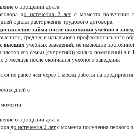
ашение о прощении долга
договора
до истечения 2 лет
с момента получения п
 дней с даты расторжения трудового договора.
доставление займа после
окончания учебного завед
 высшего, среднее и начального профессионального об
х высших
учебных заведений, не имеющие постоянной
и членов его семьи (супруги(а)) жилых помещений в г.
х 3 месяцев
после окончания учебного заведения
ится
не ранее чем через 1 месяц
работы на предприяти
бочих дней с
с момента
ашение о прощении долга
вора
до истечения 2 лет
с момента получения первого з