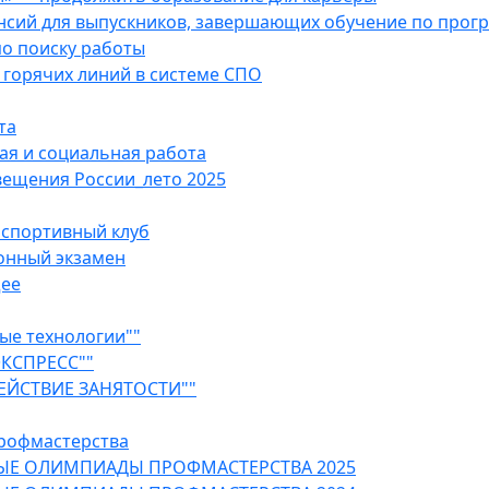
ансий для выпускников, завершающих обучение по про
о поиску работы
горячих линий в системе СПО
та
ая и социальная работа
ещения России_лето 2025
 спортивный клуб
онный экзамен
щее
ые технологии""
ЭКСПРЕСС""
ЕЙСТВИЕ ЗАНЯТОСТИ""
рофмастерства
ЫЕ ОЛИМПИАДЫ ПРОФМАСТЕРСТВА 2025