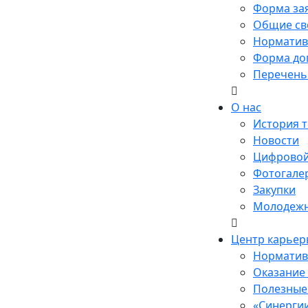
Форма за
Общие св
Норматив
Форма до
Перечень
О нас
История 
Новости
Цифровой
Фотогале
Закупки
Молодежн
Центр карьер
Норматив
Оказание
Полезные 
«Синерги