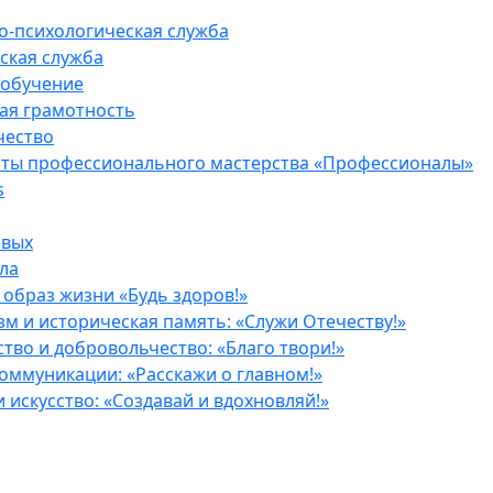
о-психологическая служба
ская служба
 обучение
ая грамотность
чество
ты профессионального мастерства «Профессионалы»
s
рвых
ла
образ жизни «Будь здоров!»
м и историческая память: «Служи Отечеству!»
тво и добровольчество: «Благо твори!»
оммуникации: «Расскажи о главном!»
и искусство: «Создавай и вдохновляй!»