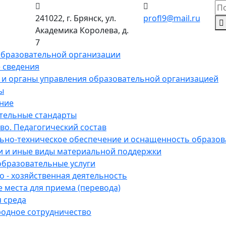
241022, г. Брянск, ул.
profl9@mail.ru
Академика Королева, д.
7
образовательной организации
 сведения
 и органы управления образовательной организацией
ы
ние
тельные стандарты
во. Педагогический состав
ьно-техническое обеспечение и оснащенность образов
и и иные виды материальной поддержки
образовательные услуги
 - хозяйственная деятельность
 места для приема (перевода)
 среда
одное сотрудничество