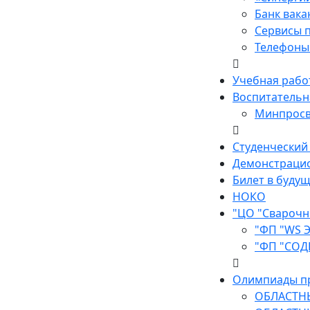
Банк вак
Сервисы п
Телефоны 
Учебная рабо
Воспитательн
Минпросв
Студенческий
Демонстраци
Билет в буду
НОКО
"ЦО "Сварочн
"ФП "WS 
"ФП "СОД
Олимпиады п
ОБЛАСТН