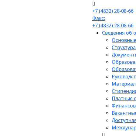
+7 (4832) 28-08-66
Факс:
+7 (4832) 28-08-66
Сведения об 
Основные
Структура
Документ
Образова
Образова
Руководст
Материал
Стипенди
Платные 
Финансово
Вакантные
Доступная
Междунар