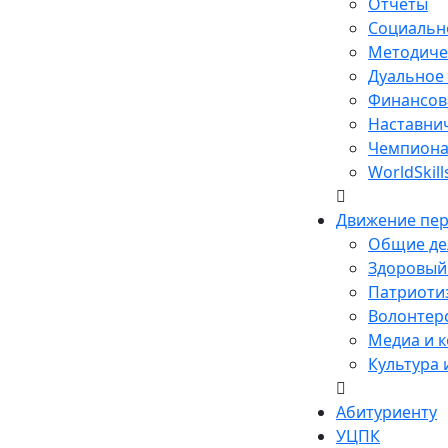
Отчеты
Социальн
Методиче
Дуальное
Финансов
Наставни
Чемпиона
WorldSkill
Движение пе
Общие де
Здоровый 
Патриотиз
Волонтерс
Медиа и к
Культура 
Абитуриенту
УЦПК