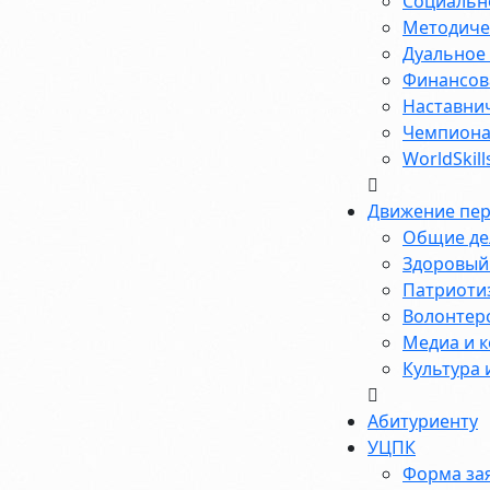
Социальн
Методиче
Дуальное
Финансов
Наставни
Чемпиона
WorldSkill
Движение пе
Общие де
Здоровый 
Патриотиз
Волонтерс
Медиа и к
Культура 
Абитуриенту
УЦПК
Форма за