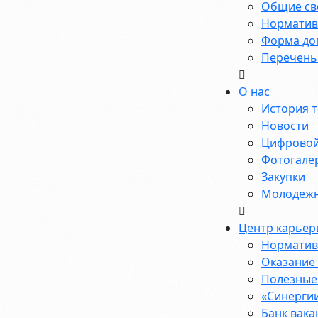
Общие св
Норматив
Форма до
Перечень
О нас
История 
Новости
Цифровой
Фотогале
Закупки
Молодежн
Центр карьер
Норматив
Оказание
Полезные 
«Синерги
Банк вак