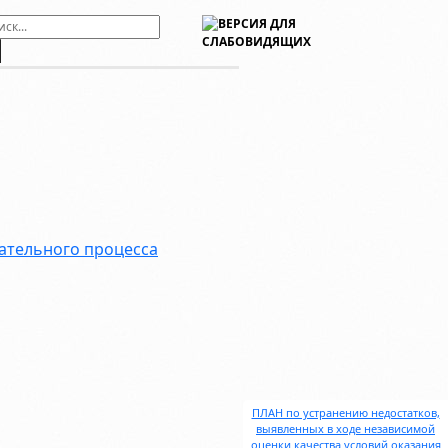
ательного процесса
ПЛАН по устранению недостатков,
выявленных в ходе независимой
оценки качества условий оказания