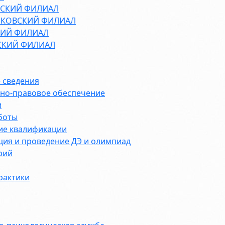
СКИЙ ФИЛИАЛ
КОВСКИЙ ФИЛИАЛ
ИЙ ФИЛИАЛ
СКИЙ ФИЛИАЛ
 сведения
но-правовое обеспечение
и
боты
е квалификации
ция и проведение ДЭ и олимпиад
рий
рактики