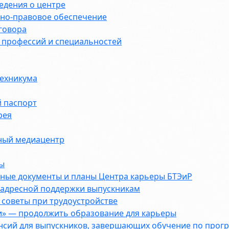
едения о центре
но-правовое обеспечение
говора
 профессий и специальностей
техникума
 паспорт
рея
ый медиацентр
ы
ные документы и планы Центра карьеры БТЭиР
 адресной поддержки выпускникам
советы при трудоустройстве
и» — продолжить образование для карьеры
ансий для выпускников, завершающих обучение по про