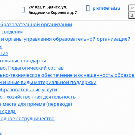
241022, г. Брянск, ул.
profl9@mail.ru
Академика Королева, д. 7
образовательной организации
 сведения
 и органы управления образовательной организацией
ы
ние
тельные стандарты
во. Педагогический состав
ьно-техническое обеспечение и оснащенность образов
и и иные виды материальной поддержки
образовательные услуги
 - хозяйственная деятельность
 места для приема (перевода)
 среда
одное сотрудничество
ы