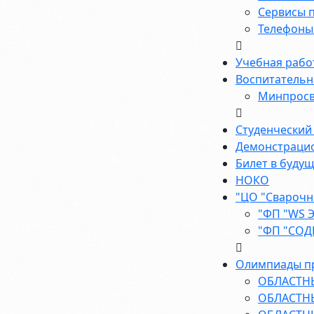
Сервисы п
Телефоны 
Учебная рабо
Воспитательн
Минпросв
Студенческий
Демонстраци
Билет в буду
НОКО
"ЦО "Сварочн
"ФП "WS 
"ФП "СОД
Олимпиады п
ОБЛАСТН
ОБЛАСТН