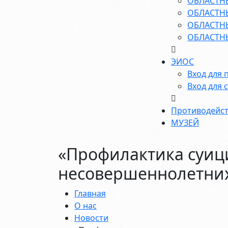
ОБЛАСТН
ОБЛАСТН
ОБЛАСТН
ОБЛАСТН
ЭИОС
Вход для 
Вход для 
Противодейст
МУЗЕЙ
«Профилактика суиц
несовершеннолетни
Главная
О нас
Новости