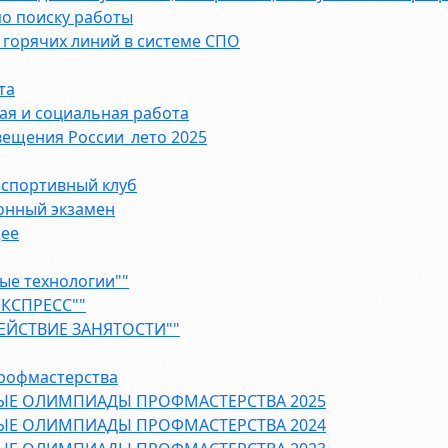
о поиску работы
горячих линий в системе СПО
та
ая и социальная работа
ещения России_лето 2025
 спортивный клуб
онный экзамен
щее
ые технологии""
ЭКСПРЕСС""
ЕЙСТВИЕ ЗАНЯТОСТИ""
рофмастерства
ЫЕ ОЛИМПИАДЫ ПРОФМАСТЕРСТВА 2025
ЫЕ ОЛИМПИАДЫ ПРОФМАСТЕРСТВА 2024