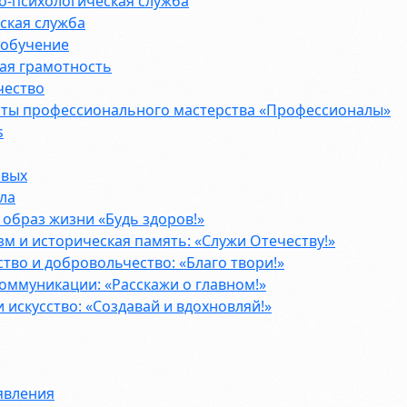
о-психологическая служба
ская служба
 обучение
ая грамотность
чество
ты профессионального мастерства «Профессионалы»
s
рвых
ла
образ жизни «Будь здоров!»
м и историческая память: «Служи Отечеству!»
тво и добровольчество: «Благо твори!»
оммуникации: «Расскажи о главном!»
и искусство: «Создавай и вдохновляй!»
явления