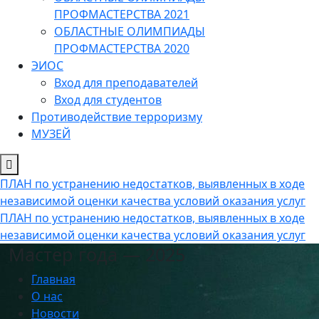
ПРОФМАСТЕРСТВА 2021
ОБЛАСТНЫЕ ОЛИМПИАДЫ
ПРОФМАСТЕРСТВА 2020
ЭИОС
Вход для преподавателей
Вход для студентов
Противодействие терроризму
МУЗЕЙ
ПЛАН по устранению недостатков, выявленных в ходе
независимой оценки качества условий оказания услуг
ПЛАН по устранению недостатков, выявленных в ходе
независимой оценки качества условий оказания услуг
Мастер года — 2025
Главная
О нас
Новости