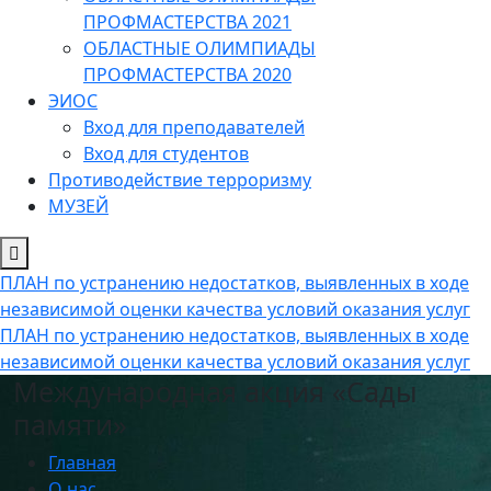
ПРОФМАСТЕРСТВА 2021
ОБЛАСТНЫЕ ОЛИМПИАДЫ
ПРОФМАСТЕРСТВА 2020
ЭИОС
Вход для преподавателей
Вход для студентов
Противодействие терроризму
МУЗЕЙ
ПЛАН по устранению недостатков, выявленных в ходе
независимой оценки качества условий оказания услуг
ПЛАН по устранению недостатков, выявленных в ходе
независимой оценки качества условий оказания услуг
Международная акция «Сады
памяти»
Главная
О нас