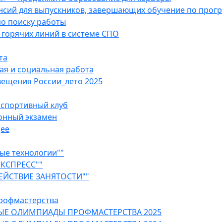
ансий для выпускников, завершающих обучение по про
о поиску работы
горячих линий в системе СПО
та
ая и социальная работа
ещения России_лето 2025
 спортивный клуб
онный экзамен
щее
ые технологии""
ЭКСПРЕСС""
ЕЙСТВИЕ ЗАНЯТОСТИ""
рофмастерства
ЫЕ ОЛИМПИАДЫ ПРОФМАСТЕРСТВА 2025