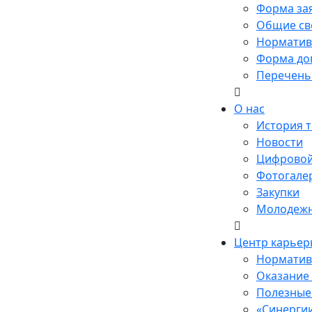
Форма за
Общие св
Норматив
Форма до
Перечень
О нас
История 
Новости
Цифровой
Фотогале
Закупки
Молодежн
Центр карьер
Норматив
Оказание
Полезные 
«Синерги