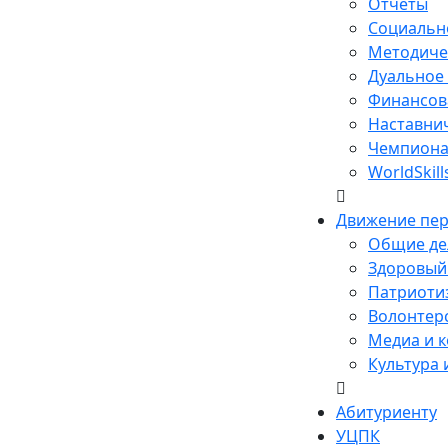
Отчеты
Социальн
Методиче
Дуальное
Финансов
Наставни
Чемпиона
WorldSkill
Движение пе
Общие де
Здоровый 
Патриотиз
Волонтерс
Медиа и к
Культура 
Абитуриенту
УЦПК