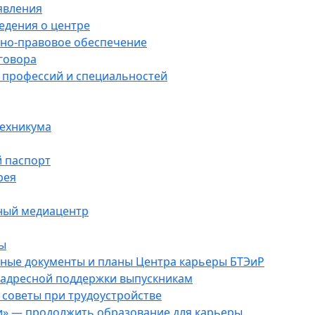
явления
едения о центре
но-правовое обеспечение
говора
 профессий и специальностей
техникума
 паспорт
рея
ый медиацентр
ы
ные документы и планы Центра карьеры БТЭиР
 адресной поддержки выпускникам
советы при трудоустройстве
и» — продолжить образование для карьеры