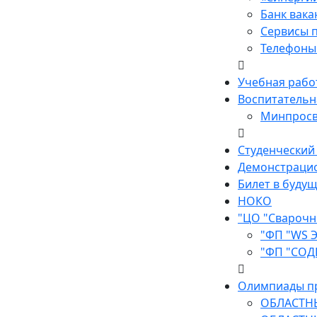
Банк вак
Сервисы п
Телефоны 
Учебная рабо
Воспитательн
Минпросв
Студенческий
Демонстраци
Билет в буду
НОКО
"ЦО "Сварочн
"ФП "WS 
"ФП "СОД
Олимпиады п
ОБЛАСТН