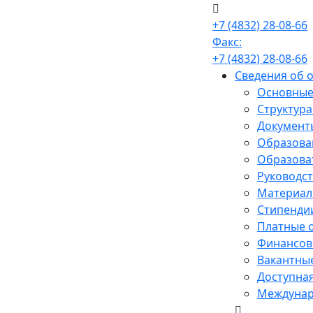
+7 (4832) 28-08-66
Факс:
+7 (4832) 28-08-66
Сведения об 
Основные
Структура
Документ
Образова
Образова
Руководст
Материал
Стипенди
Платные 
Финансово
Вакантные
Доступная
Междунар