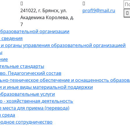
241022, г. Брянск, ул.
profl9@mail.ru
Академика Королева, д.
7
образовательной организации
 сведения
 и органы управления образовательной организацией
ы
ние
тельные стандарты
во. Педагогический состав
ьно-техническое обеспечение и оснащенность образов
и и иные виды материальной поддержки
образовательные услуги
 - хозяйственная деятельность
 места для приема (перевода)
 среда
одное сотрудничество