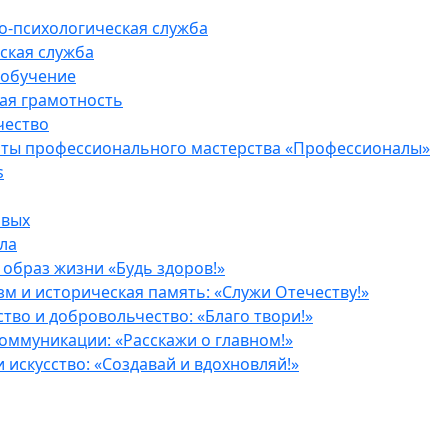
о-психологическая служба
ская служба
 обучение
ая грамотность
чество
ты профессионального мастерства «Профессионалы»
s
рвых
ла
образ жизни «Будь здоров!»
м и историческая память: «Служи Отечеству!»
тво и добровольчество: «Благо твори!»
оммуникации: «Расскажи о главном!»
и искусство: «Создавай и вдохновляй!»