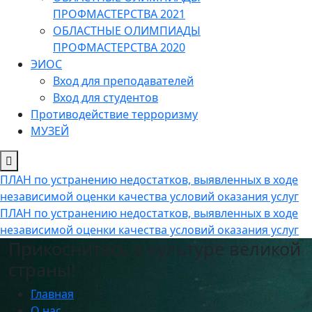
ПРОФМАСТЕРСТВА 2021
ОБЛАСТНЫЕ ОЛИМПИАДЫ
ПРОФМАСТЕРСТВА 2020
ЭИОС
Вход для преподавателей
Вход для студентов
Противодействие терроризму
МУЗЕЙ
ПЛАН по устранению недостатков, выявленных в ходе
независимой оценки качества условий оказания услуг
ПЛАН по устранению недостатков, выявленных в ходе
независимой оценки качества условий оказания услуг
Прикоснитесь к культуре великой
страны!
Главная
О нас