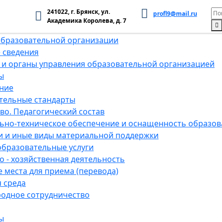
241022, г. Брянск, ул.
profl9@mail.ru
Академика Королева, д. 7
образовательной организации
 сведения
 и органы управления образовательной организацией
ы
ние
тельные стандарты
во. Педагогический состав
ьно-техническое обеспечение и оснащенность образов
и и иные виды материальной поддержки
образовательные услуги
 - хозяйственная деятельность
 места для приема (перевода)
 среда
одное сотрудничество
ы