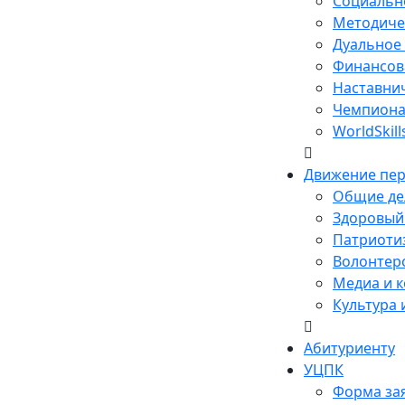
Социальн
Методиче
Дуальное
Финансов
Наставни
Чемпиона
WorldSkill
Движение пе
Общие де
Здоровый 
Патриотиз
Волонтерс
Медиа и к
Культура 
Абитуриенту
УЦПК
Форма за