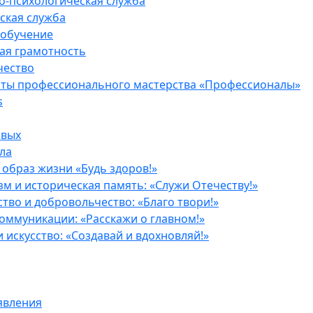
о-психологическая служба
ская служба
 обучение
ая грамотность
чество
ты профессионального мастерства «Профессионалы»
s
рвых
ла
образ жизни «Будь здоров!»
м и историческая память: «Служи Отечеству!»
тво и добровольчество: «Благо твори!»
оммуникации: «Расскажи о главном!»
и искусство: «Создавай и вдохновляй!»
явления