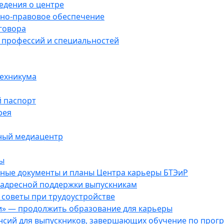
едения о центре
но-правовое обеспечение
говора
 профессий и специальностей
техникума
 паспорт
рея
ый медиацентр
ы
ные документы и планы Центра карьеры БТЭиР
 адресной поддержки выпускникам
советы при трудоустройстве
и» — продолжить образование для карьеры
ансий для выпускников, завершающих обучение по про