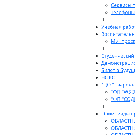
Сервисы п
Телефоны 
Учебная рабо
Воспитательн
Минпросв
Студенческий
Демонстраци
Билет в буду
НОКО
"ЦО "Сварочн
"ФП "WS 
"ФП "СОД
Олимпиады п
ОБЛАСТН
ОБЛАСТН