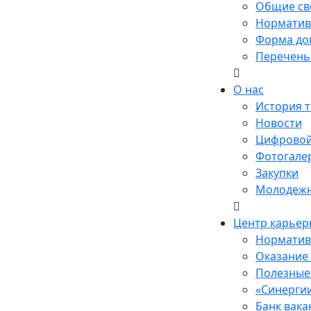
Общие св
Норматив
Форма до
Перечень
О нас
История 
Новости
Цифровой
Фотогале
Закупки
Молодежн
Центр карьер
Норматив
Оказание
Полезные 
«Синерги
Банк вак