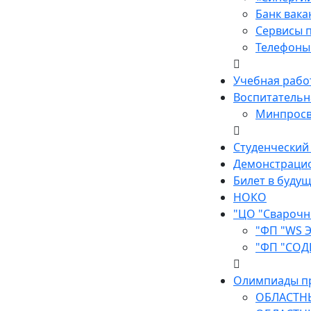
Банк вак
Сервисы п
Телефоны 
Учебная рабо
Воспитательн
Минпросв
Студенческий
Демонстраци
Билет в буду
НОКО
"ЦО "Сварочн
"ФП "WS 
"ФП "СОД
Олимпиады п
ОБЛАСТН