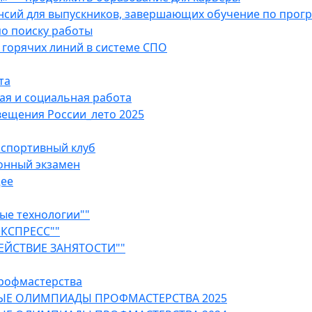
ансий для выпускников, завершающих обучение по про
о поиску работы
горячих линий в системе СПО
та
ая и социальная работа
ещения России_лето 2025
 спортивный клуб
онный экзамен
щее
ые технологии""
ЭКСПРЕСС""
ЕЙСТВИЕ ЗАНЯТОСТИ""
рофмастерства
ЫЕ ОЛИМПИАДЫ ПРОФМАСТЕРСТВА 2025