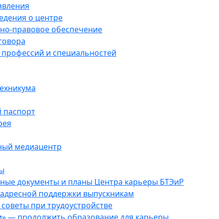
явления
едения о центре
но-правовое обеспечение
говора
 профессий и специальностей
техникума
 паспорт
рея
ый медиацентр
ы
ные документы и планы Центра карьеры БТЭиР
 адресной поддержки выпускникам
советы при трудоустройстве
и» — продолжить образование для карьеры