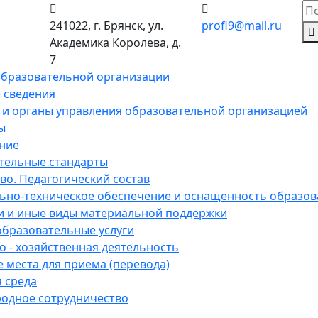
241022, г. Брянск, ул.
profl9@mail.ru
Академика Королева, д.
7
образовательной организации
 сведения
 и органы управления образовательной организацией
ы
ние
тельные стандарты
во. Педагогический состав
ьно-техническое обеспечение и оснащенность образов
и и иные виды материальной поддержки
образовательные услуги
 - хозяйственная деятельность
 места для приема (перевода)
 среда
одное сотрудничество