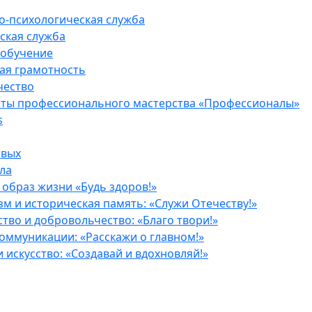
о-психологическая служба
ская служба
 обучение
ая грамотность
чество
ты профессионального мастерства «Профессионалы»
s
рвых
ла
образ жизни «Будь здоров!»
м и историческая память: «Служи Отечеству!»
тво и добровольчество: «Благо твори!»
оммуникации: «Расскажи о главном!»
и искусство: «Создавай и вдохновляй!»