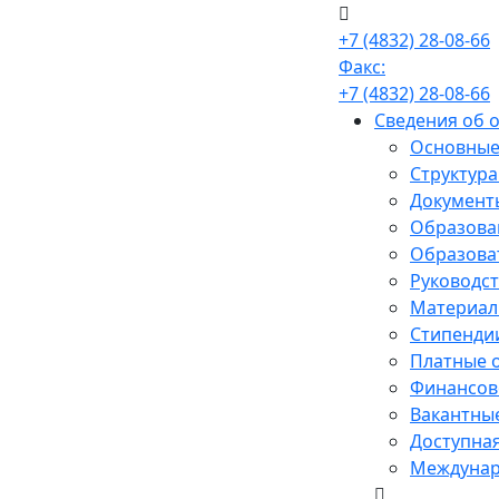
+7 (4832) 28-08-66
Факс:
+7 (4832) 28-08-66
Сведения об 
Основные
Структура
Документ
Образова
Образова
Руководст
Материал
Стипенди
Платные 
Финансово
Вакантные
Доступная
Междунар