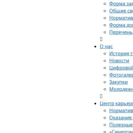
Форма за
Общие св
Норматив
Форма до
Перечень
О нас
История 
Новости
Цифровой
Фотогале
Закупки
Молодежн
Центр карьер
Норматив
Оказание
Полезные 
«Синерги