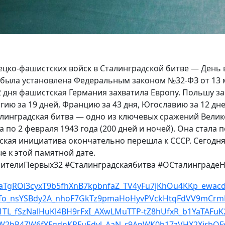
цко-фашистских войск в Сталинградской битве — День 
 была установлена Федеральным законом №32-ФЗ от 13 м
 дня фашистская Германия захватила Европу. Польшу за 
гию за 19 дней, Францию за 43 дня, Югославию за 12 дне
алинградская битва — одно из ключевых сражений Вели
а по 2 февраля 1943 года (200 дней и ночей). Она стал
кая инициатива окончательно перешла к СССР. Сегодня в 
 к этой памятной дате.
ителиПервых32 #Сталинградскаябитва #ОСталинграде