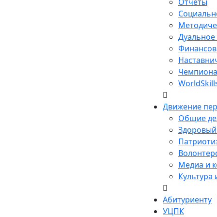
Отчеты
Социальн
Методиче
Дуальное
Финансов
Наставни
Чемпиона
WorldSkill
Движение пе
Общие де
Здоровый 
Патриотиз
Волонтерс
Медиа и к
Культура 
Абитуриенту
УЦПК