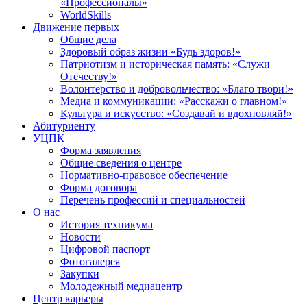
«Профессионалы»
WorldSkills
Движение первых
Общие дела
Здоровый образ жизни «Будь здоров!»
Патриотизм и историческая память: «Служи
Отечеству!»
Волонтерство и добровольчество: «Благо твори!»
Медиа и коммуникации: «Расскажи о главном!»
Культура и искусство: «Создавай и вдохновляй!»
Абитуриенту
УЦПК
Форма заявления
Общие сведения о центре
Нормативно-правовое обеспечение
Форма договора
Перечень профессий и специальностей
О нас
История техникума
Новости
Цифровой паспорт
Фотогалерея
Закупки
Молодежный медиацентр
Центр карьеры