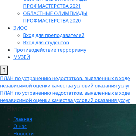
ПРОФМАСТЕРСТВА 2021
ОБЛАСТНЫЕ ОЛИМПИАДЫ
ПРОФМАСТЕРСТВА 2020
ЭИОС
Вход для преподавателей
Вход для студентов
Противодействие терроризму
МУЗЕЙ
ПЛАН по устранению недостатков, выявленных в ходе
независимой оценки качества условий оказания услуг
ПЛАН по устранению недостатков, выявленных в ходе
независимой оценки качества условий оказания услуг
"Вместе мы - Россия"
Главная
О нас
Новости